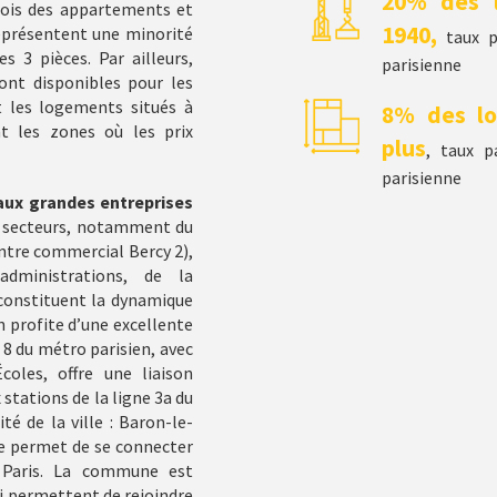
20% des 
fois des appartements et
1940,
représentent une minorité
taux pa
s 3 pièces. Par ailleurs,
parisienne
nt disponibles pour les
et les logements situés à
8% des lo
t les zones où les prix
plus
, taux p
parisienne
aux grandes entreprises
rs secteurs, notamment du
tre commercial Bercy 2),
administrations, de la
 constituent la dynamique
n profite d’une excellente
e 8 du métro parisien, avec
coles, offre une liaison
 stations de la ligne 3a du
é de la ville : Baron-le-
ne permet de se connecter
e Paris. La commune est
ui permettent de rejoindre