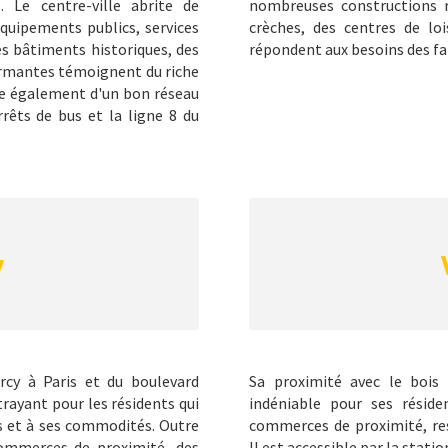
 Le centre-ville abrite de
nombreuses constructions r
uipements publics, services
crèches, des centres de lo
es bâtiments historiques, des
répondent aux besoins des fa
harmantes témoignent du riche
ie également d'un bon réseau
êts de bus et la ligne 8 du
y
rcy à Paris et du boulevard
Sa proximité avec le bois
trayant pour les résidents qui
indéniable pour ses réside
is et à ses commodités. Outre
commerces de proximité, res
commerces de proximité, des
Il est accessible par la statio