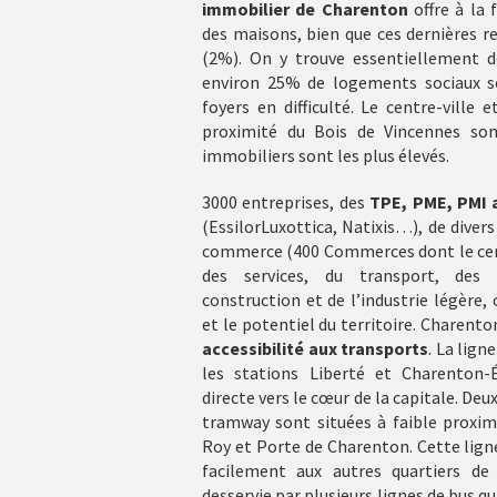
immobilier de Charenton
offre à la 
des maisons, bien que ces dernières 
(2%). On y trouve essentiellement de
environ 25% de logements sociaux so
foyers en difficulté. Le centre-ville 
proximité du Bois de Vincennes son
immobiliers sont les plus élevés.
3000 entreprises, des
TPE, PME, PMI 
(EssilorLuxottica, Natixis…), de dive
commerce (400 Commerces dont le cen
des services, du transport, des 
construction et de l’industrie légère,
et le potentiel du territoire. Charento
accessibilité aux transports
. La lign
les stations Liberté et Charenton-É
directe vers le cœur de la capitale. Deux
tramway sont situées à faible proximit
Roy et Porte de Charenton. Cette lig
facilement aux autres quartiers d
desservie par plusieurs lignes de bus q