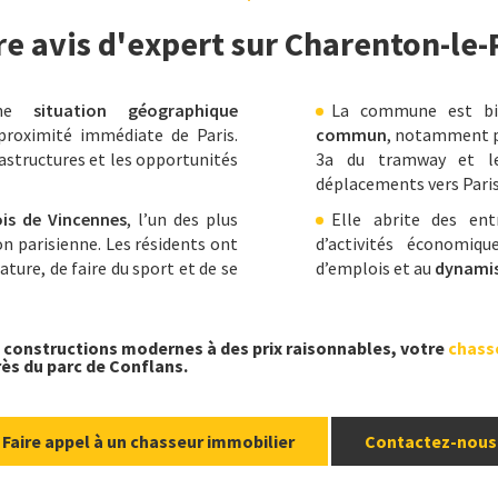
re avis d'expert sur Charenton-le-
’une
situation géographique
La commune est bie
 proximité immédiate de Paris.
commun
, notamment pa
rastructures et les opportunités
3a du tramway et les
déplacements vers Paris
is de Vincennes
, l’un des plus
Elle abrite des ent
on parisienne. Les résidents ont
d’activités économiq
nature, de faire du sport et de se
d’emplois et au
dynami
e constructions modernes à des prix raisonnables, votre
chass
près du parc de Conflans.
Faire appel à un chasseur immobilier
Contactez-nous