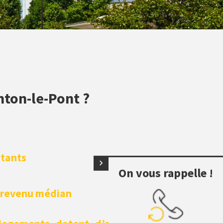
nton-le-Pont ?
itants
On vous rappelle !
 revenu médian